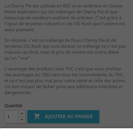
La Cherry Pie est cultivée en BIO et en extérieur en Suisse.
Petite explication sur les mélanges de Cherry Pie et que
beaucoup de vendeurs oublient de préciser. C'est grâce à
l'ajout de terpènes naturels ici de OG Kush que l'arôme est
aussi puissant.
En résumé, c'est un mélange de fleurs Cherry Pie et de
terpènes OG Kush qui vont donner ce mélange ce n'est pas
mauvais au final, mais le prix de revient est moins élevé
qu'un "vrai"
L'avantage des produits sans THC c'est que vous profitez
des avantages du CBD sans tous les inconvénients du THC,
et ce n'est pas plus mal pour votre santé et celle des autres.
Un bon moyen de lâcher prise aux addictions interdites et
dangereuses.
Quantité

AJOUTER AU PANIER