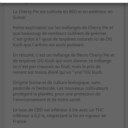
de 20 grammes.
La Cherry Pie est cultivée en BIO et en extérieur en
Suisse.
Petite explication sur les mélanges de Cherry Pie et
que beaucoup de vendeurs oublient de préciser.
C'est grâce à l'ajout de terpènes naturels ici de OG
Kush que l'arôme est aussi puissant.
En résumé, c'est un mélange de fleurs Cherry Pie et
de terpènes OG Kush qui vont donner ce mélange
ce n'est pas mauvais au final, mais le prix de
revient est moins élevé qu'un "vrai"OG Kush.
Origine Suisse et de culture biologique, sans
pesticide ni herbicide. Les nouveaux cultivateurs
protègent la planète, pour une protection de
l'environnement et de notre santé.
Le taux de CBD est inférieur à 6% avec un THC
inférieur à 0,2 %, respectant la loi en vigueur en
France.