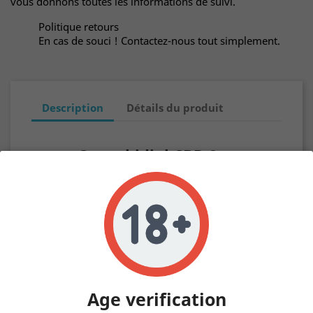
vous donnons toutes les informations de suivi.
Politique retours
En cas de souci ! Contactez-nous tout simplement.
Description
Détails du produit
Cannabidiol CBD 2 %
Flacon de 10 ml de cannabidiol "CBD" concentré à
1 % avec un THC < 0.2 %
Pour une utilisation au compte-goutte sous la
langue ou en massage localisé.
Facile à utiliser, placer quelques gouttes sous la
langue, et laisser agir quelques minutes pour une
meilleure absorption du cannabidiol.
Age verification